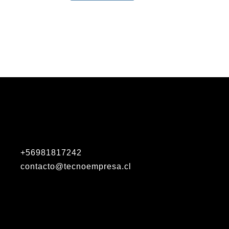
+56981817242
contacto@tecnoempresa.cl